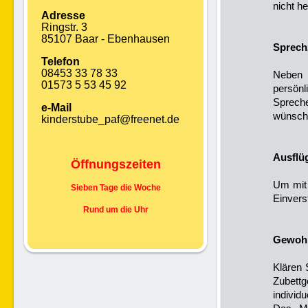
nicht h
Adresse
Ringstr. 3
85107 Baar - Ebenhausen
Sprech
Telefon
08453 33 78 33
Neben 
01573 5 53 45 92
persön
Sprech
e-Mail
wünsch
kinderstube_paf@freenet.de
Ausflü
Öffnungszeiten
Um mit 
Sieben Tage die Woche
Einvers
Rund um die Uhr
Gewohn
Klären 
Zubettg
individ