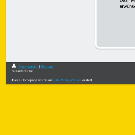
Das Mi
erwünsc
Druckversion
|
Sitemap
© Kinderstube
Diese Homepage wurde mit
IONOS MyWebsite
erstellt.