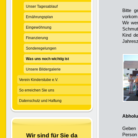
Unser Tagesablauf
Bitte 
vorkomm
Ernährungsplan
Wir wer
Eingewöhnung
Schmutz
Kind d
Finanzierung
Jahresz
Sonderegelungen
Was uns noch wichtig ist
Unsere Bildergalerie
Verein Kinderstube e.V.
So erreichen Sie uns
Datenschutz und Haftung
Abhol
Geben S
Person 
Wir sind für Sie da