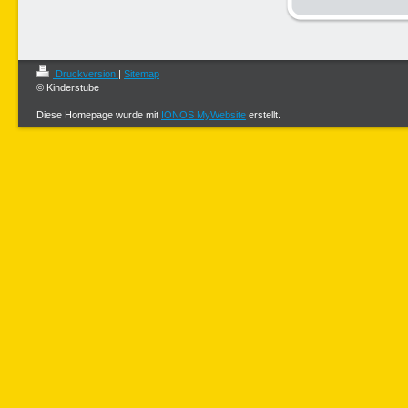
Druckversion
|
Sitemap
© Kinderstube
Diese Homepage wurde mit
IONOS MyWebsite
erstellt.