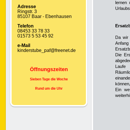
lernen 
Adresse
Urlaubs
Ringstr. 3
85107 Baar - Ebenhausen
Ersatz
Telefon
08453 33 78 33
01573 5 53 45 92
Da wir 
Anfang
e-Mail
Ersatzb
kinderstube_paf@freenet.de
Die Ers
abgedec
Laufe 
Öffnungszeiten
Räumlic
einande
Sieben Tage die Woche
können,
Rund um die Uhr
Ein wei
weiterh