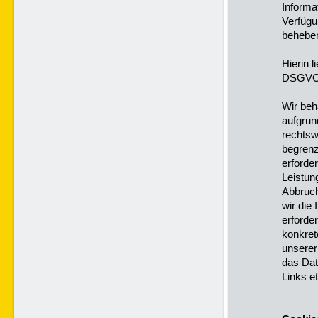
Informa
Verfügu
beheben
Hierin 
DSGVO
Wir beh
aufgrun
rechtsw
begrenz
erforde
Leistun
Abbruch
wir die
erforde
konkret
unserer
das Dat
Links et