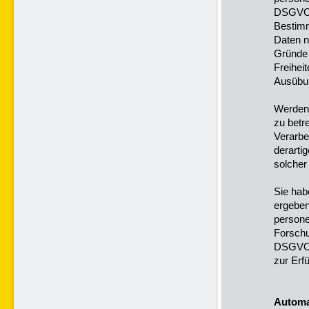
DSGVO e
Bestimm
Daten n
Gründe 
Freihei
Ausübun
Werden 
zu betr
Verarbe
derartig
solcher
Sie hab
ergeben
persone
Forschu
DSGVO e
zur Erfü
Automat