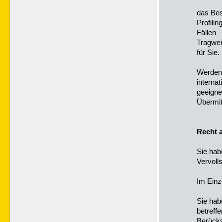
das Bes
Profili
Fällen 
Tragwei
für Sie.
Werden 
interna
geeign
Übermit
Recht 
Sie hab
Vervoll
Im Einz
Sie hab
betreff
Berücks