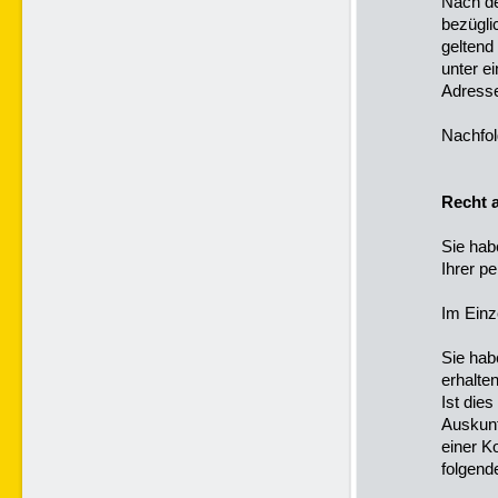
Nach d
bezügli
geltend
unter ei
Adress
Nachfol
Recht 
Sie hab
Ihrer p
Im Einz
Sie hab
erhalte
Ist die
Auskunf
einer K
folgend