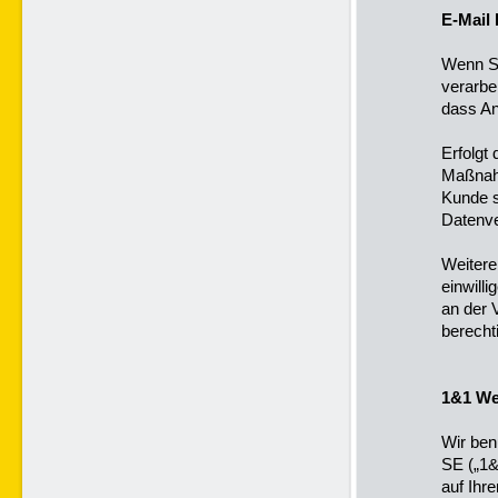
E-Mail
Wenn Si
verarbe
dass An
Erfolgt
Maßnahm
Kunde s
Datenve
Weitere
einwill
an der 
berechti
1&1 We
Wir ben
SE („1&
auf Ihr