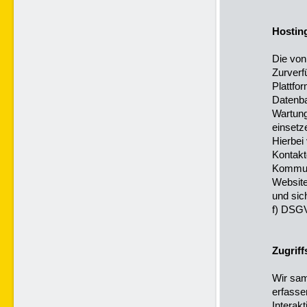
Hostin
Die von
Zurverf
Plattfo
Datenba
Wartung
einsetz
Hierbei
Kontakt
Kommuni
Website
und sic
f) DSGV
Zugriff
Wir sam
erfasse
Interak