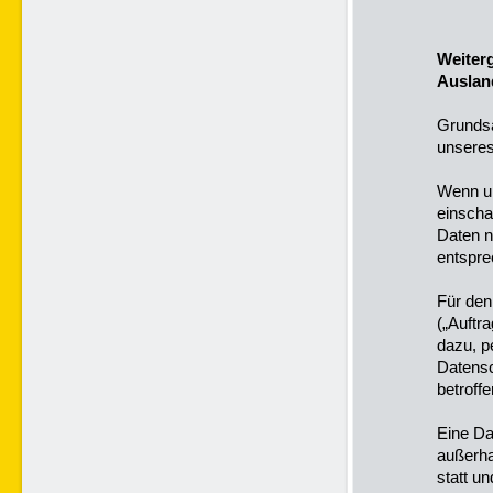
Weiterg
Auslan
Grundsä
unsere
Wenn un
einscha
Daten n
entspre
Für den
(„Auftra
dazu, p
Datensc
betroff
Eine Da
außerhal
statt un