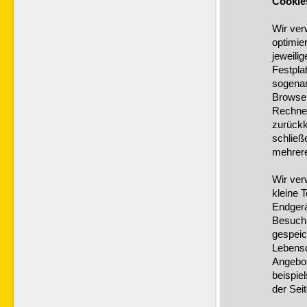
Cookie
Wir ver
optimie
jeweili
Festpla
sogenan
Browser
Rechner
zurückk
schließ
mehrere
Wir ver
kleine 
Endgerä
Besuch 
gespeic
Lebensd
Angebot
beispie
der Sei