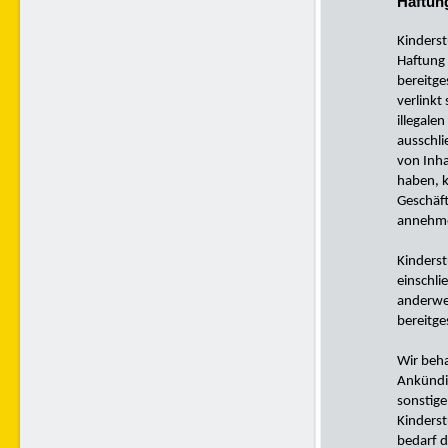
Haftun
Kinderst
Haftung 
bereitge
verlinkt
illegale
ausschli
von Inha
haben, k
Geschäft
annehm
Kinderst
einschli
anderwei
bereitge
Wir beha
Ankündig
sonstige
Kinderst
bedarf d