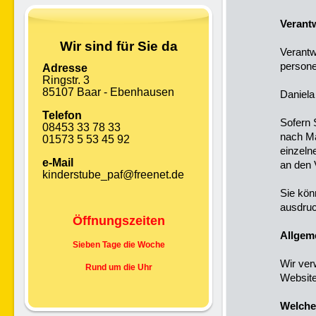
Verantw
Wir sind für Sie da
Verantw
persone
Adresse
Ringstr. 3
85107 Baar - Ebenhausen
Daniela
Telefon
Sofern 
08453 33 78 33
nach M
01573 5 53 45 92
einzeln
e-Mail
an den 
kinderstube_paf@freenet.de
Sie kön
ausdru
Öffnungszeiten
Allgem
Sieben Tage die Woche
Wir ve
Rund um die Uhr
Website
Welche