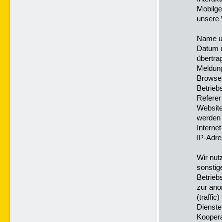
Mobilge
unsere 
Name u
Datum u
übertr
Meldung
Browser
Betrie
Referer
Website
werden
Interne
IP-Adre
Wir nut
sonstig
Betrieb
zur ano
(traffi
Dienste
Koopera