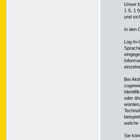
Unser b
1 S. 1 
und sic
In den 
Log-In-
Sprache
eingege
Informa
einzelne
Bei Akt
zugewie
Identif
oder äh
würden,
Technol
beispie
welche 
Sie kön