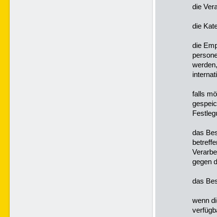
die Ver
die Kat
die Emp
persone
werden,
interna
falls m
gespeich
Festleg
das Bes
betreff
Verarbe
gegen d
das Bes
wenn di
verfügb